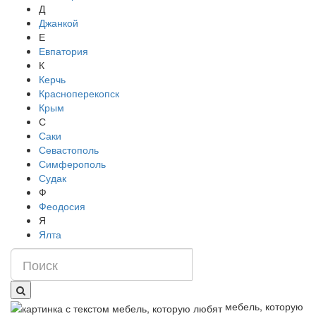
Д
Джанкой
Е
Евпатория
К
Керчь
Красноперекопск
Крым
С
Саки
Севастополь
Симферополь
Судак
Ф
Феодосия
Я
Ялта
мебель, которую