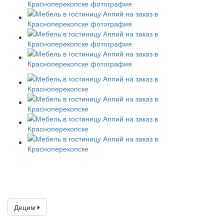
Децим