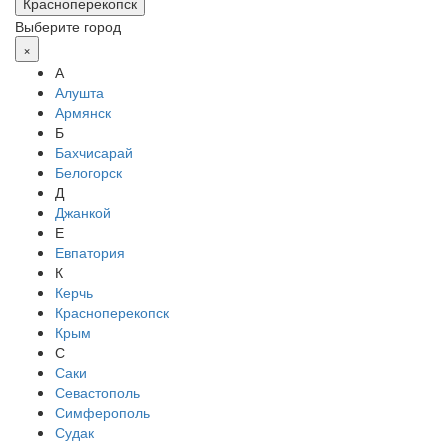
Красноперекопск
Выберите город
×
А
Алушта
Армянск
Б
Бахчисарай
Белогорск
Д
Джанкой
Е
Евпатория
К
Керчь
Красноперекопск
Крым
С
Саки
Севастополь
Симферополь
Судак