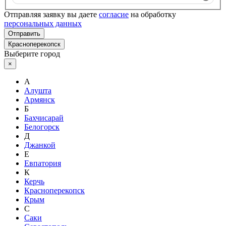
Отправляя заявку вы даете
согласие
на обработку
персональных данных
Отправить
Красноперекопск
Выберите город
×
А
Алушта
Армянск
Б
Бахчисарай
Белогорск
Д
Джанкой
Е
Евпатория
К
Керчь
Красноперекопск
Крым
С
Саки