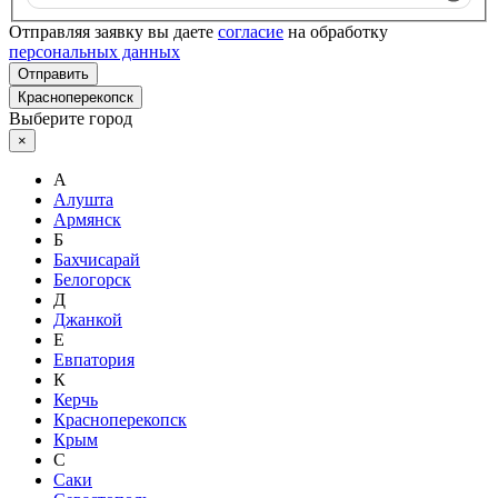
Отправляя заявку вы даете
согласие
на обработку
персональных данных
Отправить
Красноперекопск
Выберите город
×
А
Алушта
Армянск
Б
Бахчисарай
Белогорск
Д
Джанкой
Е
Евпатория
К
Керчь
Красноперекопск
Крым
С
Саки