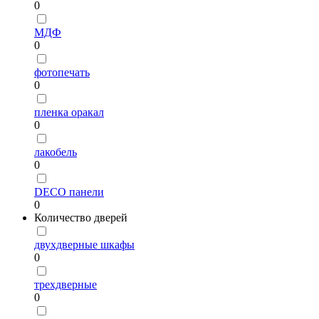
0
МДФ
0
фотопечать
0
пленка оракал
0
лакобель
0
DECO панели
0
Количество дверей
двухдверные шкафы
0
трехдверные
0