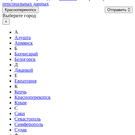
персональных данных
Красноперекопск
Отправить
Выберите город
×
А
Алушта
Армянск
Б
Бахчисарай
Белогорск
Д
Джанкой
Е
Евпатория
К
Керчь
Красноперекопск
Крым
С
Саки
Севастополь
Симферополь
Судак