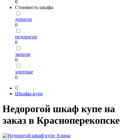
0
Стоимость шкафа
дорогие
0
недорогие
0
эконом
0
элитные
0
Шкафы-купе
Недорогой шкаф купе на
заказ в Красноперекопске