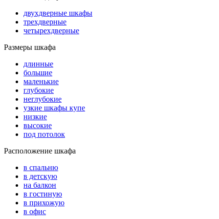
двухдверные шкафы
трехдверные
четырехдверные
Размеры шкафа
длинные
большие
маленькие
глубокие
неглубокие
узкие шкафы купе
низкие
высокие
под потолок
Расположение шкафа
в спальню
в детскую
на балкон
в гостиную
в прихожую
в офис