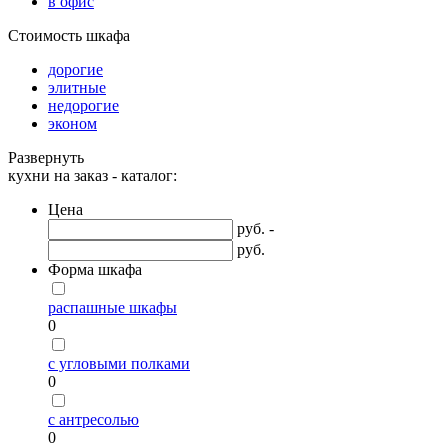
в офис
Стоимость шкафа
дорогие
элитные
недорогие
эконом
Развернуть
кухни на заказ - каталог:
Цена
руб. -
руб.
Форма шкафа
распашные шкафы
0
с угловыми полками
0
с антресолью
0