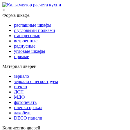
×
Форма шкафа
распашные шкафы
с угловыми полками
с антресолью
встроенные
радиусные
угловые шкафы
прямые
Материал дверей
зеркало
зеркало с пескоструем
стекло
ДСП
МДФ
фотопечать
пленка оракал
лакобель
DECO панели
Количество дверей