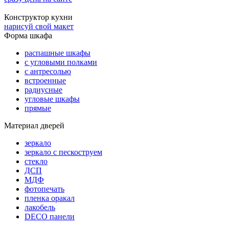
Конструктор кухни
нарисуй свой макет
Форма шкафа
распашные шкафы
с угловыми полками
с антресолью
встроенные
радиусные
угловые шкафы
прямые
Материал дверей
зеркало
зеркало с пескоструем
стекло
ДСП
МДФ
фотопечать
пленка оракал
лакобель
DECO панели