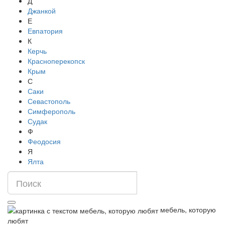
Д
Джанкой
Е
Евпатория
К
Керчь
Красноперекопск
Крым
С
Саки
Севастополь
Симферополь
Судак
Ф
Феодосия
Я
Ялта
мебель, которую
любят