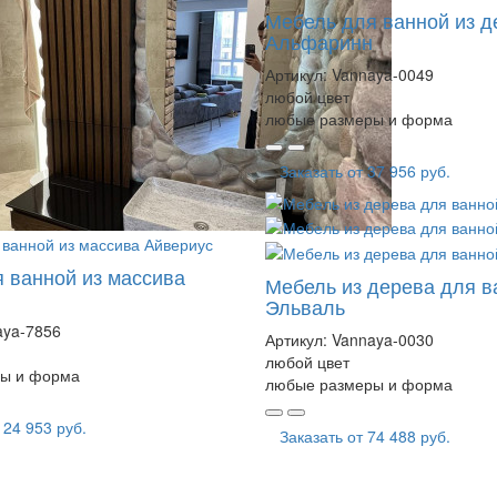
Мебель для ванной из д
Альфаринн
Артикул:
Vannaya-0049
любой цвет
любые размеры и форма
Заказать от
37 956 руб.
 ванной из массива
Мебель из дерева для в
Эльваль
aya-7856
Артикул:
Vannaya-0030
любой цвет
ы и форма
любые размеры и форма
124 953 руб.
Заказать от
74 488 руб.