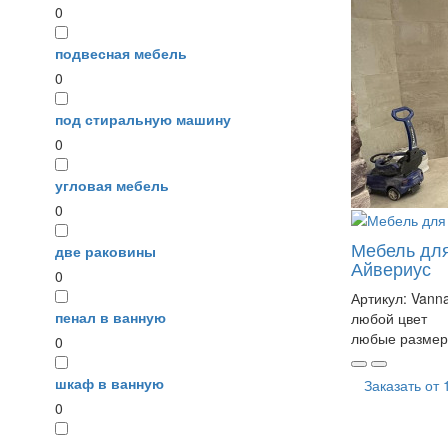
0
подвесная мебель
0
под стиральную машину
0
угловая мебель
0
Мебель для
две раковины
Айвериус
0
Артикул:
Vann
пенал в ванную
любой цвет
любые размер
0
шкаф в ванную
Заказать от
0