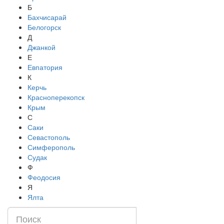
Б
Бахчисарай
Белогорск
Д
Джанкой
Е
Евпатория
К
Керчь
Красноперекопск
Крым
С
Саки
Севастополь
Симферополь
Судак
Ф
Феодосия
Я
Ялта