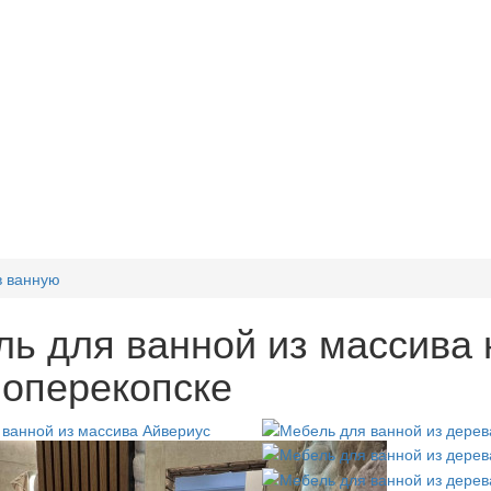
в ванную
ь для ванной из массива н
оперекопске