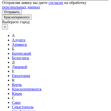
Отправляя заявку вы даете
согласие
на обработку
персональных данных
Отправить
Красноперекопск
Выберите город
×
А
Алушта
Армянск
Б
Бахчисарай
Белогорск
Д
Джанкой
Е
Евпатория
К
Керчь
Красноперекопск
Крым
С
Саки
Севастополь