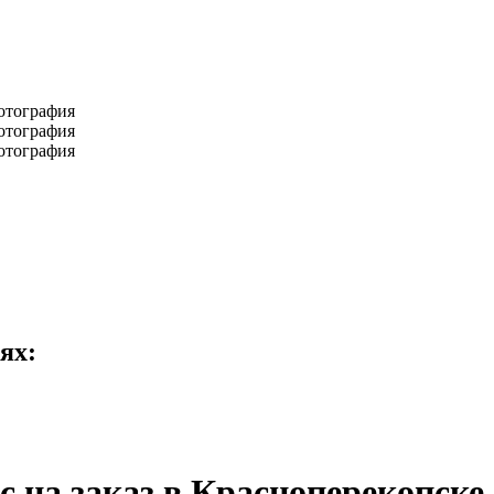
ях:
 на заказ в Красноперекопске