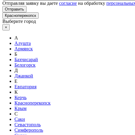
Отправляя заявку вы даете
согласие
на обработку
персональны
Отправить
Красноперекопск
Выберите город
×
А
Алушта
Армянск
Б
Бахчисарай
Белогорск
Д
Джанкой
Е
Евпатория
К
Керчь
Красноперекопск
Крым
С
Саки
Севастополь
Симферополь