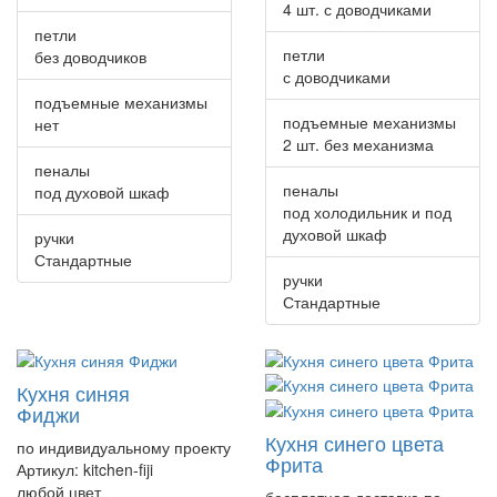
4 шт. с доводчиками
петли
петли
без доводчиков
с доводчиками
подъемные механизмы
подъемные механизмы
нет
2 шт. без механизма
пеналы
пеналы
под духовой шкаф
под холодильник и под
духовой шкаф
ручки
Стандартные
ручки
Стандартные
Кухня синяя
Фиджи
Кухня синего цвета
по индивидуальному проекту
Фрита
Артикул:
kitchen-fiji
любой цвет
бесплатная доставка по