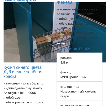
Женева
кухонная мебель на заказ
Артикул:
kitchen-geneva
любой цвет
любые размеры и форма
75 042 руб.
Стоимость метра кухни
стиль кухни:
классический
Заказать от
371 008 ₽
размер
4.8 м.
Кухня синего цвета
Дуб и сине-зелёная
фасад
краска
МФД крашенный
изготовленная мебель по
столешница
индивидуальному заказу
Искусственный камень
Артикул:
kitchen0006
кварц
любой цвет
любые размеры и форма
выдвижные ящики