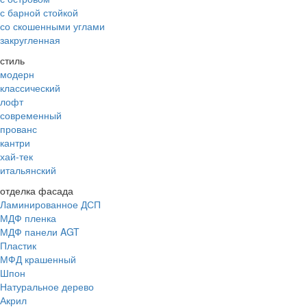
с барной стойкой
со скошенными углами
закругленная
стиль
модерн
классический
лофт
современный
прованс
кантри
хай-тек
итальянский
отделка фасада
Ламинированное ДСП
МДФ пленка
МДФ панели AGT
Пластик
МФД крашенный
Шпон
Натуральное дерево
Акрил