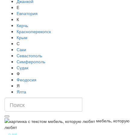
Джанкой
Е
Евпатория
К
Керчь
Красноперекопск
Крым
С
Саки
Севастополь
Симферополь
Судак
Ф
Феодосия
Я
Ялта
мебель, которую
любят