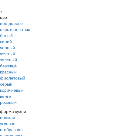
×
цвет
под дерево
с фотопечатью
белый
синий
черный
желтый
зеленый
бежевый
красный
фиолетовый
серый
коричневый
венге
розовый
форма кухни
прямая
угловая
п-образная
с островом