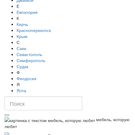
Джанкой
Е
Евпатория
К
Керчь
Красноперекопск
Крым
С
Саки
Севастополь
Симферополь
Судак
Ф
Феодосия
Я
Ялта
мебель, которую
любят