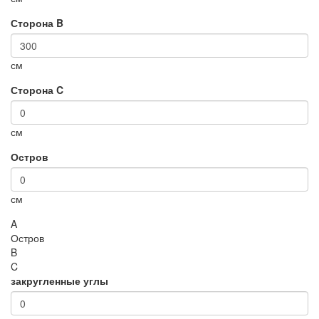
Сторона B
см
Сторона C
см
Остров
см
A
Остров
B
C
закругленные углы