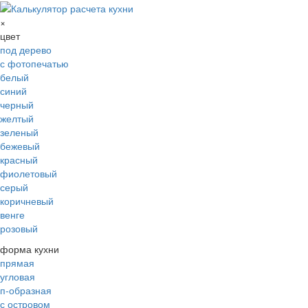
×
цвет
под дерево
с фотопечатью
белый
синий
черный
желтый
зеленый
бежевый
красный
фиолетовый
серый
коричневый
венге
розовый
форма кухни
прямая
угловая
п-образная
с островом