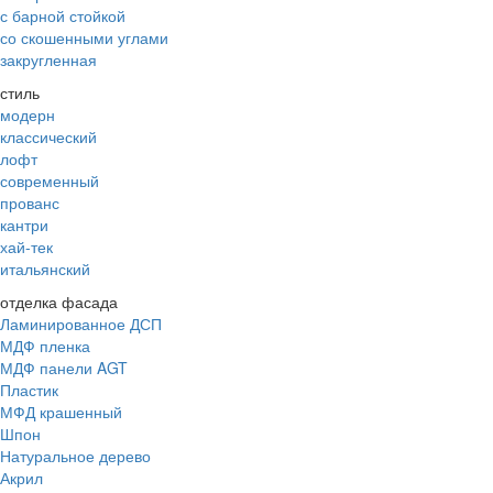
с барной стойкой
со скошенными углами
закругленная
стиль
модерн
классический
лофт
современный
прованс
кантри
хай-тек
итальянский
отделка фасада
Ламинированное ДСП
МДФ пленка
МДФ панели AGT
Пластик
МФД крашенный
Шпон
Натуральное дерево
Акрил