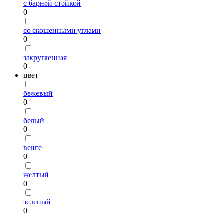
с барной стойкой
0
со скошенными углами
0
закругленная
0
цвет
бежевый
0
белый
0
венге
0
желтый
0
зеленый
0