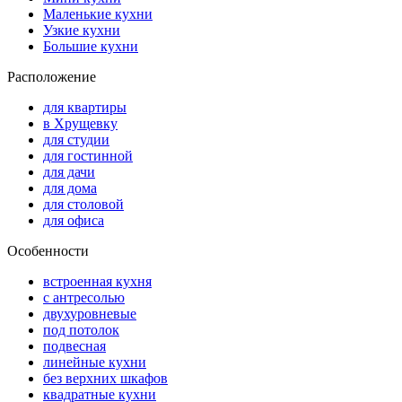
Маленькие кухни
Узкие кухни
Большие кухни
Расположение
для квартиры
в Хрущевку
для студии
для гостинной
для дачи
для дома
для столовой
для офиса
Особенности
встроенная кухня
с антресолью
двухуровневые
под потолок
подвесная
линейные кухни
без верхних шкафов
квадратные кухни