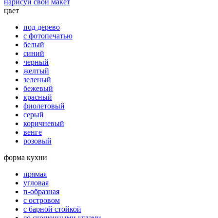
нарисуй свой макет
цвет
под дерево
с фотопечатью
белый
синий
черный
желтый
зеленый
бежевый
красный
фиолетовый
серый
коричневый
венге
розовый
форма кухни
прямая
угловая
п-образная
с островом
с барной стойкой
со скошенными углами