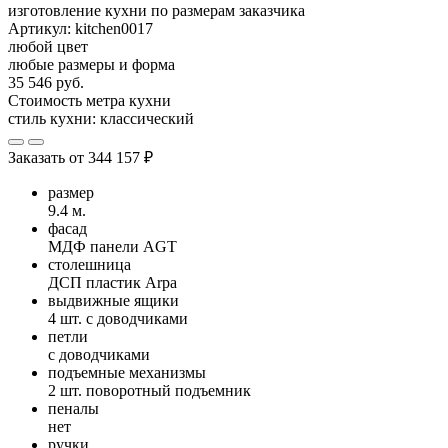
изготовление кухни по размерам заказчика
Артикул:
kitchen0017
любой цвет
любые размеры и форма
35 546 руб.
Стоимость метра кухни
стиль кухни:
классический
Заказать от
344 157 ₽
размер
9.4 м.
фасад
МДФ панели AGT
столешница
ДСП пластик Arpa
выдвижные ящики
4 шт. с доводчиками
петли
с доводчиками
подъемные механизмы
2 шт. поворотный подъемник
пеналы
нет
ручки