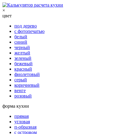
×
цвет
под дерево
с фотопечатью
белый
синий
черный
желтый
зеленый
бежевый
красный
фиолетовый
серый
коричневый
венге
розовый
форма кухни
прямая
угловая
п-образная
с островом