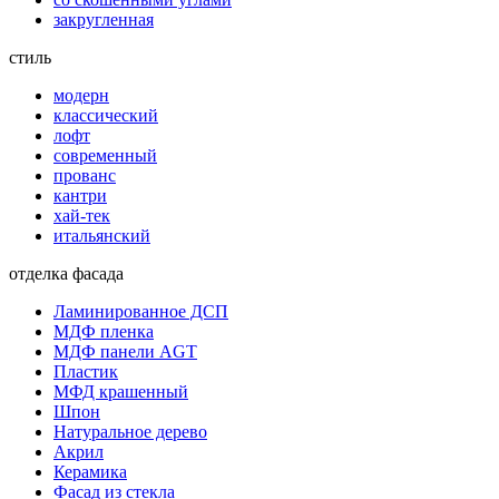
закругленная
стиль
модерн
классический
лофт
современный
прованс
кантри
хай-тек
итальянский
отделка фасада
Ламинированное ДСП
МДФ пленка
МДФ панели AGT
Пластик
МФД крашенный
Шпон
Натуральное дерево
Акрил
Керамика
Фасад из стекла