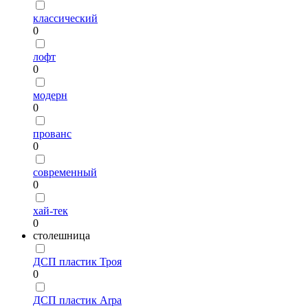
классический
0
лофт
0
модерн
0
прованс
0
современный
0
хай-тек
0
столешница
ДСП пластик Троя
0
ДСП пластик Arpa