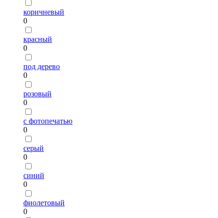
коричневый
0
красный
0
под дерево
0
розовый
0
с фотопечатью
0
серый
0
синий
0
фиолетовый
0