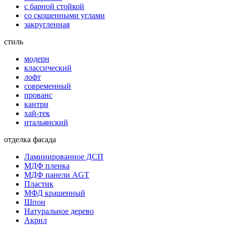
с барной стойкой
со скошенными углами
закругленная
стиль
модерн
классический
лофт
современный
прованс
кантри
хай-тек
итальянский
отделка фасада
Ламинированное ДСП
МДФ пленка
МДФ панели AGT
Пластик
МФД крашенный
Шпон
Натуральное дерево
Акрил