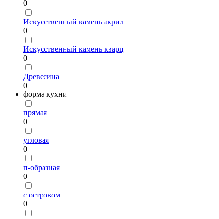
0
Искусственный камень акрил
0
Искусственный камень кварц
0
Древесина
0
форма кухни
прямая
0
угловая
0
п-образная
0
с островом
0