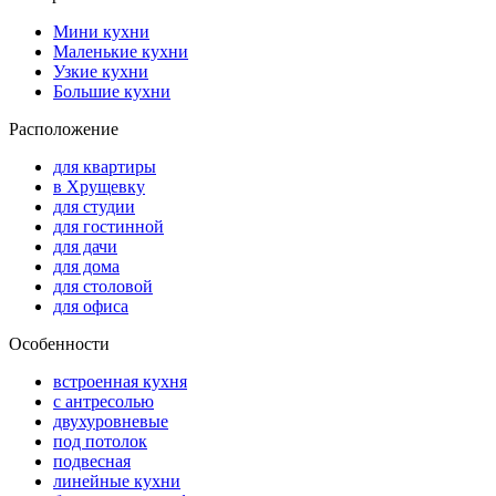
Мини кухни
Маленькие кухни
Узкие кухни
Большие кухни
Расположение
для квартиры
в Хрущевку
для студии
для гостинной
для дачи
для дома
для столовой
для офиса
Особенности
встроенная кухня
с антресолью
двухуровневые
под потолок
подвесная
линейные кухни