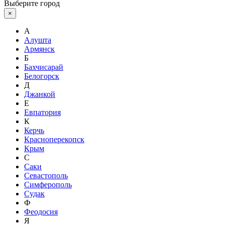
Выберите город
×
А
Алушта
Армянск
Б
Бахчисарай
Белогорск
Д
Джанкой
Е
Евпатория
К
Керчь
Красноперекопск
Крым
С
Саки
Севастополь
Симферополь
Судак
Ф
Феодосия
Я