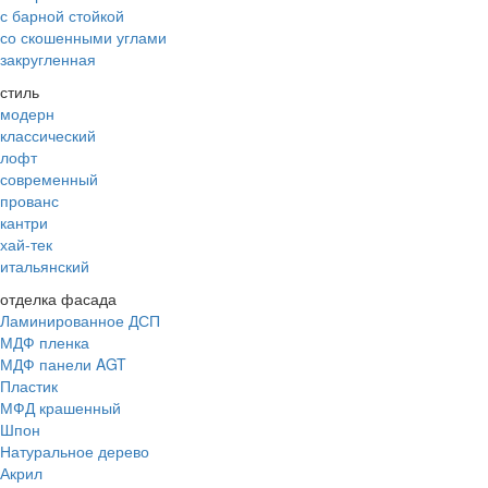
с барной стойкой
со скошенными углами
закругленная
стиль
модерн
классический
лофт
современный
прованс
кантри
хай-тек
итальянский
отделка фасада
Ламинированное ДСП
МДФ пленка
МДФ панели AGT
Пластик
МФД крашенный
Шпон
Натуральное дерево
Акрил