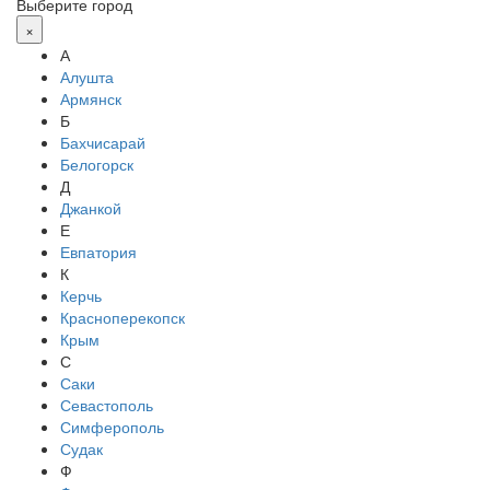
Выберите город
×
А
Алушта
Армянск
Б
Бахчисарай
Белогорск
Д
Джанкой
Е
Евпатория
К
Керчь
Красноперекопск
Крым
С
Саки
Севастополь
Симферополь
Судак
Ф