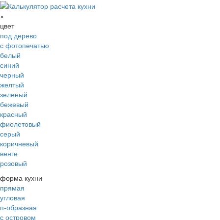
×
цвет
под дерево
с фотопечатью
белый
синий
черный
желтый
зеленый
бежевый
красный
фиолетовый
серый
коричневый
венге
розовый
форма кухни
прямая
угловая
п-образная
с островом