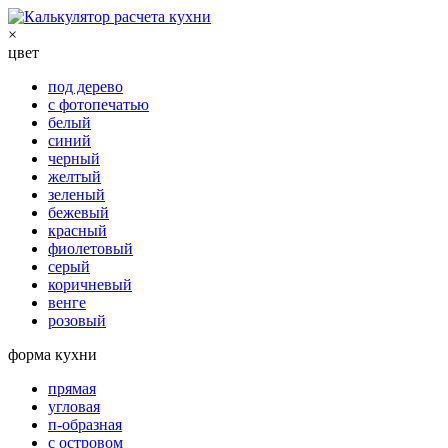
×
цвет
под дерево
с фотопечатью
белый
синий
черный
желтый
зеленый
бежевый
красный
фиолетовый
серый
коричневый
венге
розовый
форма кухни
прямая
угловая
п-образная
с островом