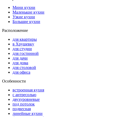
Мини кухни
Маленькие кухни
Узкие кухни
Большие кухни
Расположение
для квартиры
в Хрущевку
для студии
для гостинной
для дачи
для дома
для столовой
для офиса
Особенности
встроенная кухня
с антресолью
двухуровневые
под потолок
подвесная
линейные кухни