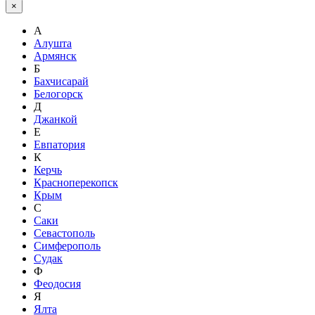
×
А
Алушта
Армянск
Б
Бахчисарай
Белогорск
Д
Джанкой
Е
Евпатория
К
Керчь
Красноперекопск
Крым
С
Саки
Севастополь
Симферополь
Судак
Ф
Феодосия
Я
Ялта