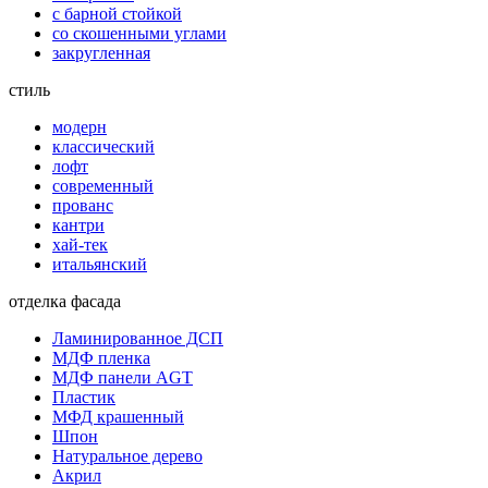
с барной стойкой
со скошенными углами
закругленная
стиль
модерн
классический
лофт
современный
прованс
кантри
хай-тек
итальянский
отделка фасада
Ламинированное ДСП
МДФ пленка
МДФ панели AGT
Пластик
МФД крашенный
Шпон
Натуральное дерево
Акрил