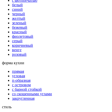
с фотопечатью
белый
синий
черный
желтый
зеленый
бежевый
красный
фиолетовый
серый
коричневый
венге
розовый
форма кухни
прямая
угловая
п-образная
с островом
с барной стойкой
со скошенными углами
закругленная
стиль