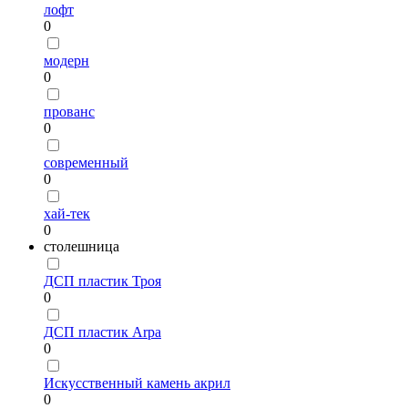
лофт
0
модерн
0
прованс
0
современный
0
хай-тек
0
столешница
ДСП пластик Троя
0
ДСП пластик Arpa
0
Искусственный камень акрил
0