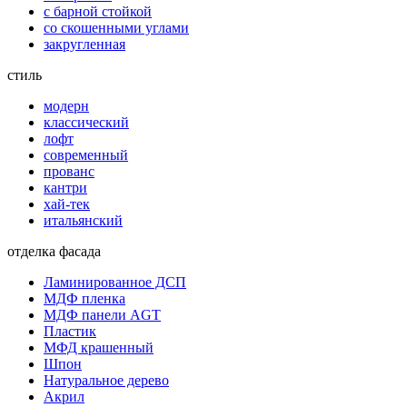
с барной стойкой
со скошенными углами
закругленная
стиль
модерн
классический
лофт
современный
прованс
кантри
хай-тек
итальянский
отделка фасада
Ламинированное ДСП
МДФ пленка
МДФ панели AGT
Пластик
МФД крашенный
Шпон
Натуральное дерево
Акрил