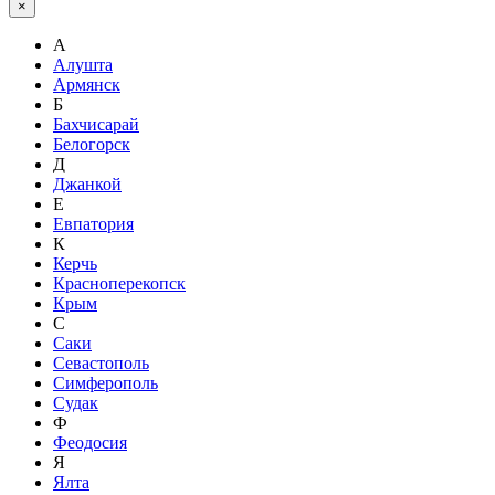
×
А
Алушта
Армянск
Б
Бахчисарай
Белогорск
Д
Джанкой
Е
Евпатория
К
Керчь
Красноперекопск
Крым
С
Саки
Севастополь
Симферополь
Судак
Ф
Феодосия
Я
Ялта