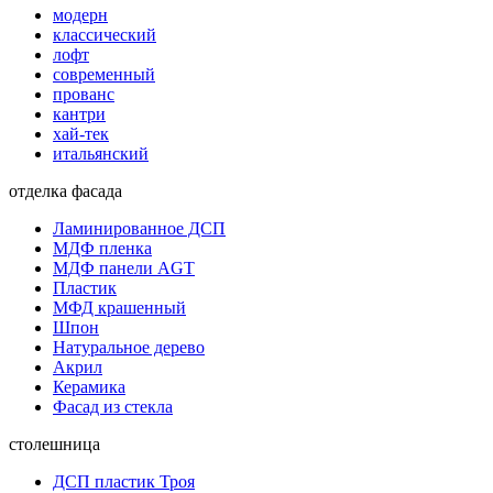
модерн
классический
лофт
современный
прованс
кантри
хай-тек
итальянский
отделка фасада
Ламинированное ДСП
МДФ пленка
МДФ панели AGT
Пластик
МФД крашенный
Шпон
Натуральное дерево
Акрил
Керамика
Фасад из стекла
столешница
ДСП пластик Троя