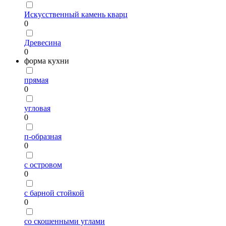
Искусственный камень кварц
0
Древесина
0
форма кухни
прямая
0
угловая
0
п-образная
0
с островом
0
с барной стойкой
0
со скошенными углами