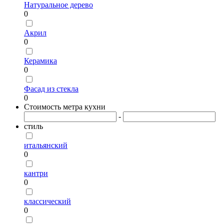
Натуральное дерево
0
Акрил
0
Керамика
0
Фасад из стекла
0
Стоимость метра кухни
-
стиль
итальянский
0
кантри
0
классический
0