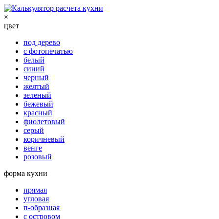
×
цвет
под дерево
с фотопечатью
белый
синий
черный
желтый
зеленый
бежевый
красный
фиолетовый
серый
коричневый
венге
розовый
форма кухни
прямая
угловая
п-образная
с островом