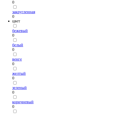
0
закругленная
0
цвет
бежевый
0
белый
0
венге
0
желтый
0
зеленый
0
коричневый
0