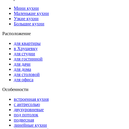
Мини кухни
Маленькие кухни
Узкие кухни
Большие кухни
Расположение
для квартиры
в Хрущевку
для студии
для гостинной
для дачи
для дома
для столовой
для офиса
Особенности
встроенная кухня
с антресолью
двухуровневые
под потолок
подвесная
линейные кухни