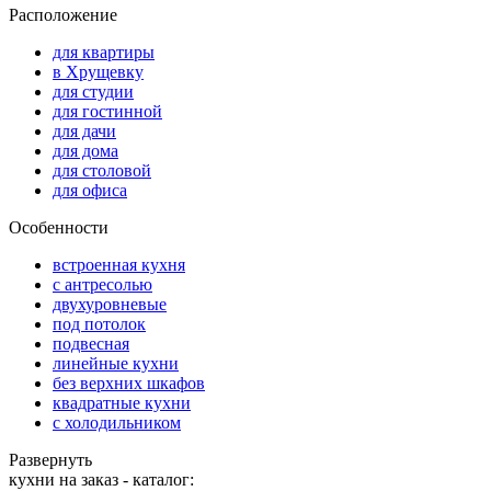
Расположение
для квартиры
в Хрущевку
для студии
для гостинной
для дачи
для дома
для столовой
для офиса
Особенности
встроенная кухня
с антресолью
двухуровневые
под потолок
подвесная
линейные кухни
без верхних шкафов
квадратные кухни
с холодильником
Развернуть
кухни на заказ - каталог: