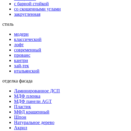
с барной стойкой
со скошенными углами
закругленная
стиль
модерн
классический
лофт
современный
прованс
кантри
хай-тек
итальянский
отделка фасада
Ламинированное ДСП
МДФ пленка
МДФ панели AGT
Пластик
МФД крашенный
Шпон
Натуральное дерево
Акрил