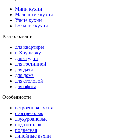
Мини кухни
Маленькие кухни
Узкие кухни
Большие кухни
Расположение
для квартиры
в Хрущевку
для студии
для гостинной
для дачи
для дома
для столовой
для офиса
Особенности
встроенная кухня
с антресолью
двухуровневые
под потолок
подвесная
линейные кухни