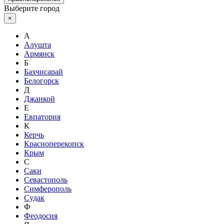
Выберите город
×
А
Алушта
Армянск
Б
Бахчисарай
Белогорск
Д
Джанкой
Е
Евпатория
К
Керчь
Красноперекопск
Крым
С
Саки
Севастополь
Симферополь
Судак
Ф
Феодосия