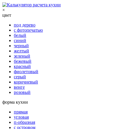
×
цвет
под дерево
с фотопечатью
белый
синий
черный
желтый
зеленый
бежевый
красный
фиолетовый
серый
коричневый
венге
розовый
форма кухни
прямая
угловая
п-образная
с островом