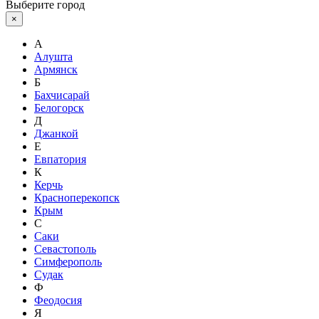
Выберите город
×
А
Алушта
Армянск
Б
Бахчисарай
Белогорск
Д
Джанкой
Е
Евпатория
К
Керчь
Красноперекопск
Крым
С
Саки
Севастополь
Симферополь
Судак
Ф
Феодосия
Я