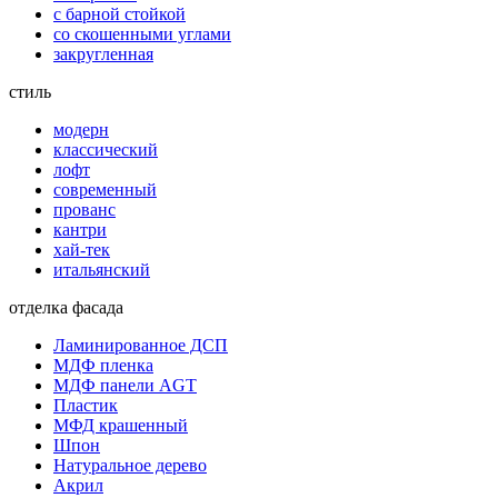
с барной стойкой
со скошенными углами
закругленная
стиль
модерн
классический
лофт
современный
прованс
кантри
хай-тек
итальянский
отделка фасада
Ламинированное ДСП
МДФ пленка
МДФ панели AGT
Пластик
МФД крашенный
Шпон
Натуральное дерево
Акрил