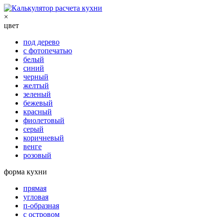
×
цвет
под дерево
с фотопечатью
белый
синий
черный
желтый
зеленый
бежевый
красный
фиолетовый
серый
коричневый
венге
розовый
форма кухни
прямая
угловая
п-образная
с островом