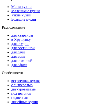
Мини кухни
Маленькие кухни
Узкие кухни
Большие кухни
Расположение
для квартиры
в Хрущевку
для студии
для гостинной
для дачи
для дома
для столовой
для офиса
Особенности
встроенная кухня
с антресолью
двухуровневые
под потолок
подвесная
линейные кухни