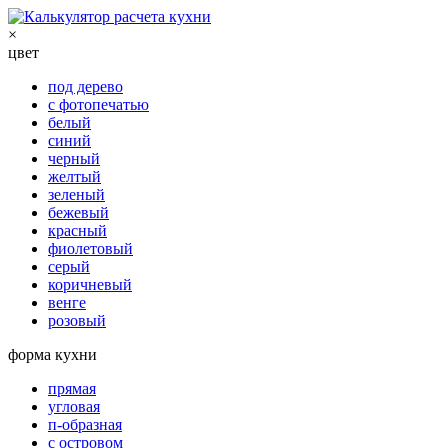
×
цвет
под дерево
с фотопечатью
белый
синий
черный
желтый
зеленый
бежевый
красный
фиолетовый
серый
коричневый
венге
розовый
форма кухни
прямая
угловая
п-образная
с островом