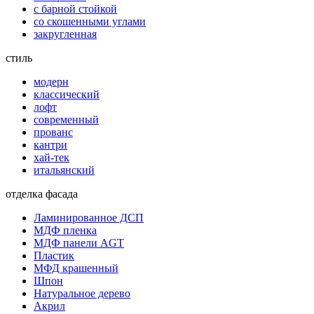
с барной стойкой
со скошенными углами
закругленная
стиль
модерн
классический
лофт
современный
прованс
кантри
хай-тек
итальянский
отделка фасада
Ламинированное ДСП
МДФ пленка
МДФ панели AGT
Пластик
МФД крашенный
Шпон
Натуральное дерево
Акрил