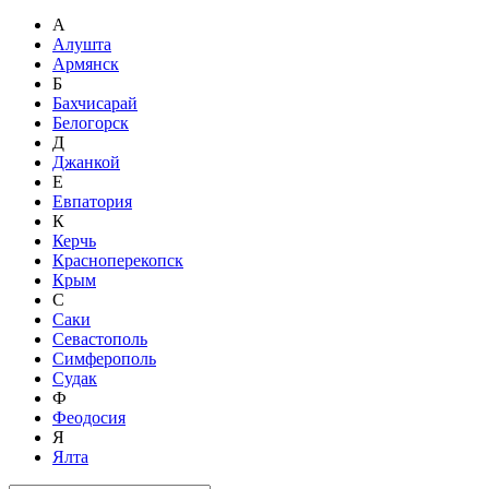
А
Алушта
Армянск
Б
Бахчисарай
Белогорск
Д
Джанкой
Е
Евпатория
К
Керчь
Красноперекопск
Крым
С
Саки
Севастополь
Симферополь
Судак
Ф
Феодосия
Я
Ялта