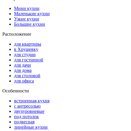
Мини кухни
Маленькие кухни
Узкие кухни
Большие кухни
Расположение
для квартиры
в Хрущевку
для студии
для гостинной
для дачи
для дома
для столовой
для офиса
Особенности
встроенная кухня
с антресолью
двухуровневые
под потолок
подвесная
линейные кухни