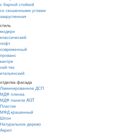
с барной стойкой
со скошенными углами
закругленная
стиль
модерн
классический
лофт
современный
прованс
кантри
хай-тек
итальянский
отделка фасада
Ламинированное ДСП
МДФ пленка
МДФ панели AGT
Пластик
МФД крашенный
Шпон
Натуральное дерево
Акрил