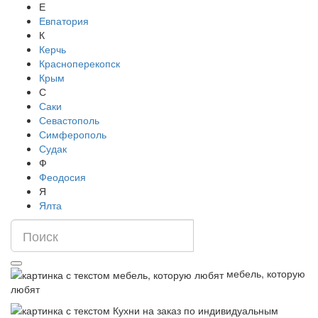
Е
Евпатория
К
Керчь
Красноперекопск
Крым
С
Саки
Севастополь
Симферополь
Судак
Ф
Феодосия
Я
Ялта
мебель, которую
любят