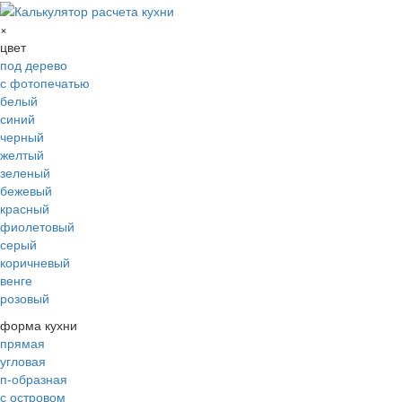
×
цвет
под дерево
с фотопечатью
белый
синий
черный
желтый
зеленый
бежевый
красный
фиолетовый
серый
коричневый
венге
розовый
форма кухни
прямая
угловая
п-образная
с островом